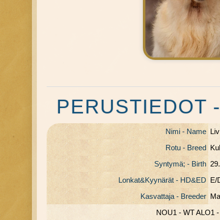
PERUSTIEDOT -
Nimi - Name
Liv
Rotu - Breed
Ku
Syntymä; - Birth
29
Lonkat&Kyynärät - HD&ED
E/D
Kasvattaja - Breeder
Ma
NOU1 - WT ALO1 -