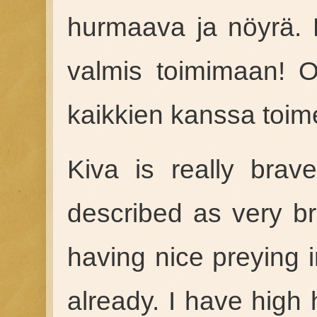
hurmaava ja nöyrä. 
valmis toimimaan! O
kaikkien kanssa toim
Kiva is really bra
described as very br
having nice preying i
already. I have high 