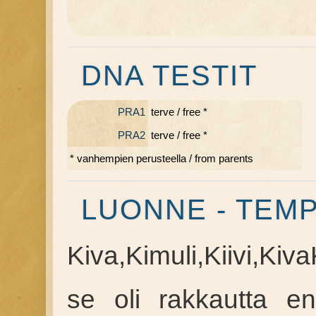
DNA TESTIT
PRA1
terve / free *
PRA2
terve / free *
* vanhempien perusteella / from parents
LUONNE - TEM
Kiva,Kimuli,Kiivi,Ki
se oli rakkautta ens